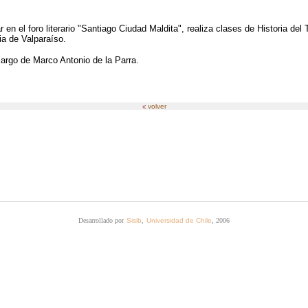
 en el foro literario "Santiago Ciudad Maldita", realiza clases de Historia del
ia de Valparaíso.
cargo de Marco Antonio de la Parra.
volver
Desarrollado por
Sisib
,
Universidad de Chile
, 2006